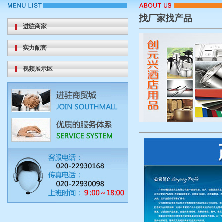
【迪沃斯洗碗机】“解放双手”助力后厨效率跃升...
找厂家找产品
【利全】厨房百货工厂店
进驻商家
【永联】餐食环保包装 一次性用品
实力配套
外贸拓局・智链采购・零售破圈・潮创首发｜202...
视频展示区
这场演练，真的很有“安全感”！
【脉鲜】畅销80+国家，全球户外灶具之选
不看一场龙舟赛，这个端午就白过了——看完记得...
【鹏英贸易商行】生活日用品一站式供应
【迪沃斯洗碗机】“解放双手”助力后厨效率跃升...
【利全】厨房百货工厂店
【永联】餐食环保包装 一次性用品
外贸拓局・智链采购・零售破圈・潮创首发｜202...