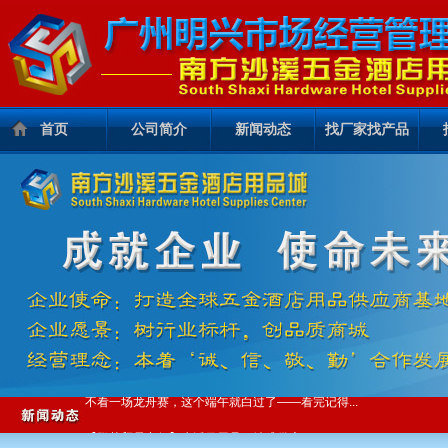
首页
公司简介
新闻动态
找厂家找产品
这场演练，真的很有“安全感”！
【脉鲜】畅销80+国家，全球户外灶具之选
不看一场龙舟赛，这个端午就白过了——看完记得...
【鹏英贸易商行】生活日用品一站式供应