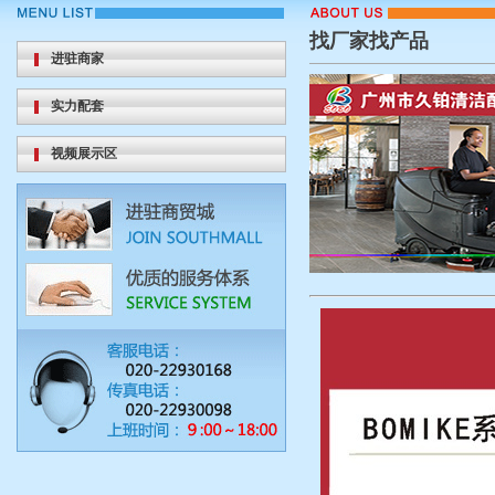
【迪沃斯洗碗机】“解放双手”助力后厨效率跃升...
找厂家找产品
【利全】厨房百货工厂店
进驻商家
【永联】餐食环保包装 一次性用品
实力配套
外贸拓局・智链采购・零售破圈・潮创首发｜202...
视频展示区
这场演练，真的很有“安全感”！
【脉鲜】畅销80+国家，全球户外灶具之选
不看一场龙舟赛，这个端午就白过了——看完记得...
【鹏英贸易商行】生活日用品一站式供应
【迪沃斯洗碗机】“解放双手”助力后厨效率跃升...
【利全】厨房百货工厂店
【永联】餐食环保包装 一次性用品
外贸拓局・智链采购・零售破圈・潮创首发｜202...