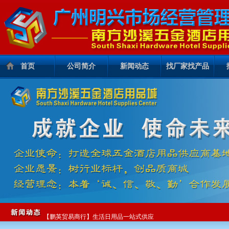
首页
公司简介
新闻动态
找厂家找产品
这场演练，真的很有“安全感”！
【脉鲜】畅销80+国家，全球户外灶具之选
不看一场龙舟赛，这个端午就白过了——看完记得...
【鹏英贸易商行】生活日用品一站式供应